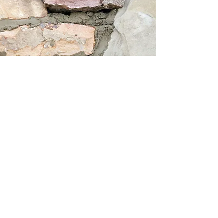
AIDEZ
Assan
Sanneh
FAITES UN DON!
PARRAINER UN(E) ÉTUDIANT(E)
Nous avons commencé à parrainer des
étudiants universitaires. Nous aidons