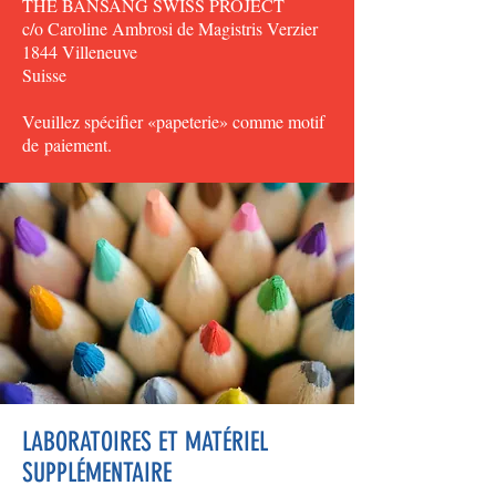
THE BANSANG SWISS PROJECT
c/o Caroline Ambrosi de Magistris Verzier
1844 Villeneuve
Suisse
Veuillez spécifier «papeterie» comme motif
de paiement.
LABORATOIRES ET MATÉRIEL
SUPPLÉMENTAIRE