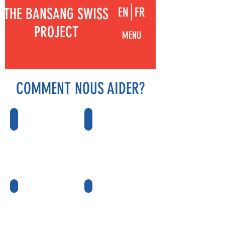
THE BANSANG SWISS
EN
FR
PROJECT
MENU
COMMENT NOUS AIDER?
Papeterie
Laboratoires
et
matériel
supplémentaire
Bâtiments
Parrainer
assainissement,
un(e)
etc.
étudiant(e)