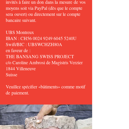
invités à faire un don dans la mesure de vos
moyens soit via PayPal (dès que le compte
sera ouvert) ou directement sur le compte
bancaire suivant.​
UBS Montreux
IBAN : CH56
0024 9249 6045
5240U
Swift/BIC : UBSWCHZH80A
en faveur de :
THE BANSANG SWISS PROJECT
c/o Caroline Ambrosi de Magistris Verzier
1844 Villeneuve
Suisse
Veuillez spécifier «bâtiments» comme motif
de paiement.